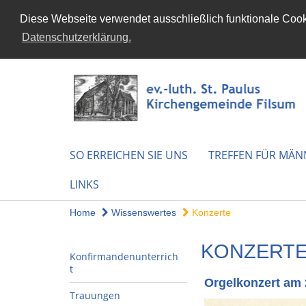
Diese Webseite verwendet ausschließlich funktionale Cooki
Datenschutzerklärung.
SO ERREICHEN SIE UNS
TREFFEN FÜR MÄN
LINKS
Home
Wissenswertes
Konzerte
KONZERT
Konfirmandenunterrich
t
Orgelkonzert am 
Trauungen