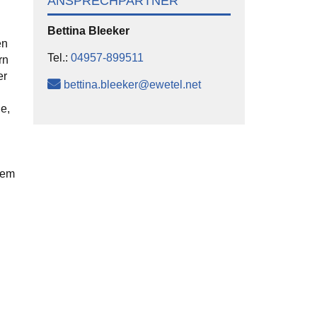
ANSPRECHPARTNER
Bettina
Bleeker
en
Tel.:
04957-899511
rn
er
bettina.bleeker@ewetel.net
e,
nem