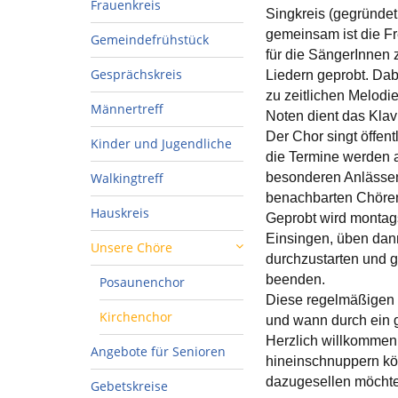
Frauenkreis
Singkreis (gegründe
gemeinsam ist die F
Gemeindefrühstück
für die SängerInnen z
Gesprächskreis
Liedern geprobt. Dab
zu zeitlichen Melodi
Männertreff
Noten dient das Klav
Der Chor singt öffen
Kinder und Jugendliche
die Termine werden 
Walkingtreff
besonderen Anlässen
benachbarten Chören
Hauskreis
Geprobt wird montag
Einsingen, üben dan
Unsere Chöre
durchzustarten und 
beenden.
Posaunenchor
Diese regelmäßigen 
Kirchenchor
und wann durch ein 
Herzlich willkommen 
Angebote für Senioren
hineinschnuppern kön
dazugesellen möchte
Gebetskreise