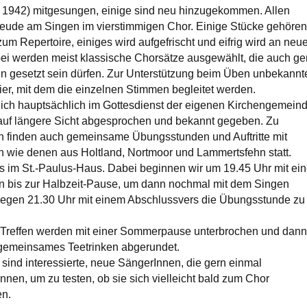
t 1942) mitgesungen, einige sind neu hinzugekommen. Allen
reude am Singen im vierstimmigen Chor. Einige Stücke gehören
um Repertoire, einiges wird aufgefrischt und eifrig wird an neu
ei werden meist klassische Chorsätze ausgewählt, die auch ge
en gesetzt sein dürfen. Zur Unterstützung beim Üben unbekannt
ier, mit dem die einzelnen Stimmen begleitet werden.
tlich hauptsächlich im Gottesdienst der eigenen Kirchengemeind
auf längere Sicht abgesprochen und bekannt gegeben. Zu
 finden auch gemeinsame Übungsstunden und Auftritte mit
 wie denen aus Holtland, Nortmoor und Lammertsfehn statt.
s im St.-Paulus-Haus. Dabei beginnen wir um 19.45 Uhr mit ei
n bis zur Halbzeit-Pause, um dann nochmal mit dem Singen
gegen 21.30 Uhr mit einem Abschlussvers die Übungsstunde zu
Treffen werden mit einer Sommerpause unterbrochen und dann
gemeinsames Teetrinken abgerundet.
sind interessierte, neue SängerInnen, die gern einmal
nen, um zu testen, ob sie sich vielleicht bald zum Chor
n.