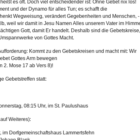
heißt es oft. Doch viel entscheidender ist: Ohne Gebet nix los!
ent und der Dynamo für alles Tun; es schafft die
henkt Wegweisung, verändert Gegebenheiten und Menschen, -
alb, weil wir damit in Jesu Namen Alles unserem Vater im Himm
chtigen Gott, damit Er handelt. Deshalb sind die Gebetskreise
d, Umspannwerke von Gottes Macht.
Aufforderung: Kommt zu den Gebetskreisen und macht mit: Wir
Gebet Gottes Arm bewegen
in 2. Mose 17 ab Vers 8)!
 Gebetstreffen statt:
onnerstag, 08:15 Uhr, im St. Paulushaus
auf Weiteres):
r, im Dorfgemeinschaftshaus Lammertsfehn
 Johann Blank