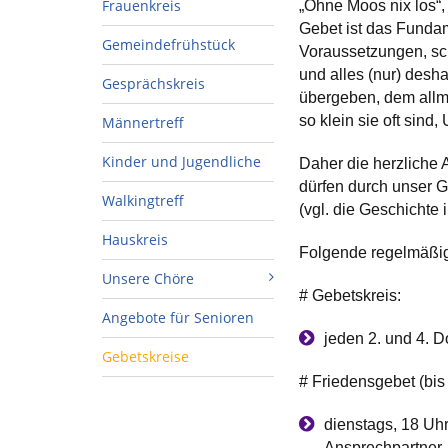
Frauenkreis
„Ohne Moos nix los“, 
Gebet ist das Fundam
Gemeindefrühstück
Voraussetzungen, sc
und alles (nur) desh
Gesprächskreis
übergeben, dem allmä
so klein sie oft sin
Männertreff
Kinder und Jugendliche
Daher die herzliche 
dürfen durch unser 
Walkingtreff
(vgl. die Geschichte 
Hauskreis
Folgende regelmäßige
Unsere Chöre
# Gebetskreis:
Angebote für Senioren
jeden 2. und 4. D
Gebetskreise
# Friedensgebet (bis 
dienstags, 18 Uh
Ansprechpartner