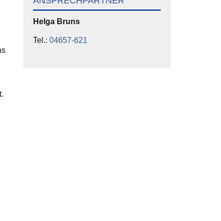
ANSPRECHPARTNER
Helga
Bruns
Tel.:
04657-621
as
.